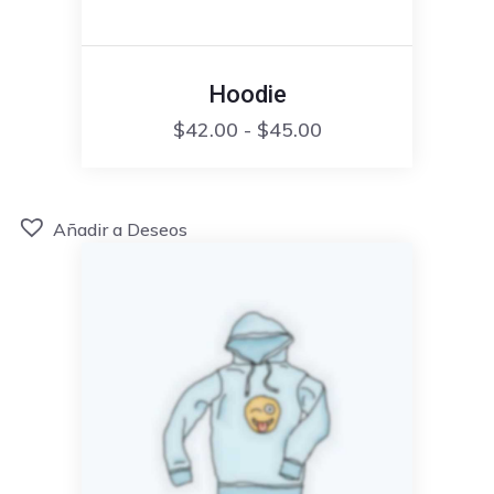
Hoodie
Rango
$
42.00
-
$
45.00
de
precios:
desde
Añadir a Deseos
$42.00
hasta
$45.00