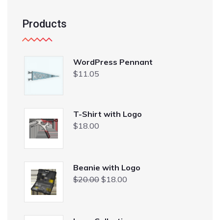
Products
WordPress Pennant
$
11.05
T-Shirt with Logo
$
18.00
Beanie with Logo
El
El
$
20.00
$
18.00
precio
precio
original
actual
era:
es: